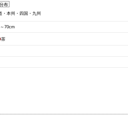
分布
道・本州・四国・九州
m～70cm
茶