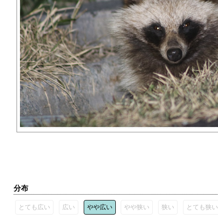
分布
とても広い
広い
やや広い
やや狭い
狭い
とても狭い