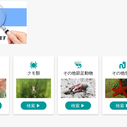
クモ類
その他節足動物
その他
検索
▶
検索
▶
検索