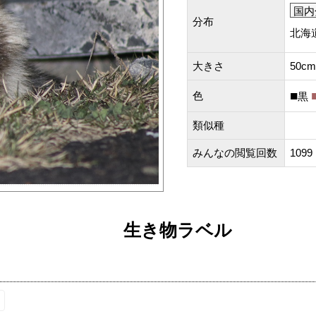
国内
分布
北海
大きさ
50c
色
黒
類似種
みんなの閲覧回数
1099
生き物ラベル