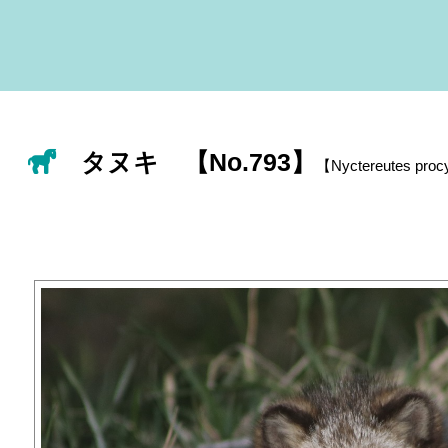
タヌキ 【No.793】
【Nyctereutes pro