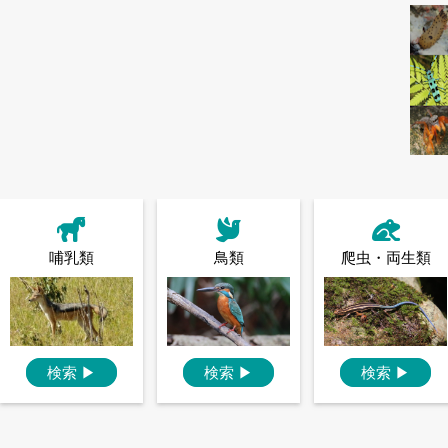
哺乳類
鳥類
爬虫・両生類
検索
▶
検索
▶
検索
▶