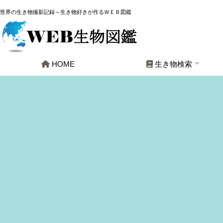
世界の生き物撮影記録～生き物好きが作るＷＥＢ図鑑
HOME
生き物検索
全生物
哺乳類
鳥類
爬虫・両生類
魚類
軟体動物
昆虫
クモ類
その他節足動物
その他生物