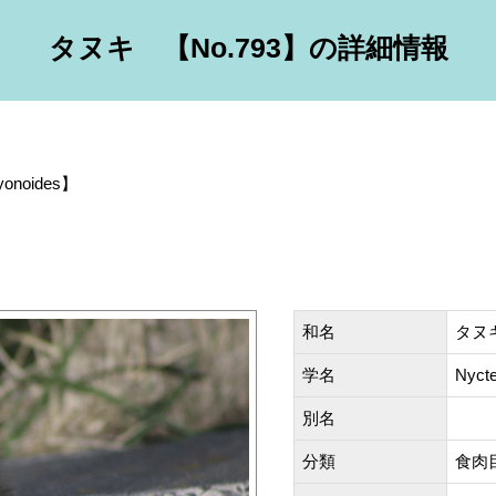
タヌキ 【No.793】の詳細情報
cyonoides】
和名
タヌキ
学名
Nycte
別名
分類
食肉