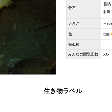
国内
分布
本州
大きさ
～30
色
白
類似種
みんなの閲覧回数
535
生き物ラベル