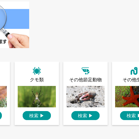
クモ類
その他節足動物
その他
検索
▶
検索
▶
検索