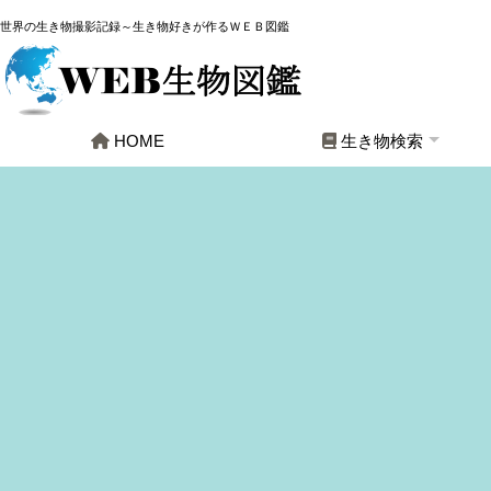
世界の生き物撮影記録～生き物好きが作るＷＥＢ図鑑
HOME
生き物検索
全生物
哺乳類
鳥類
爬虫・両生類
魚類
軟体動物
昆虫
クモ類
その他節足動物
その他生物