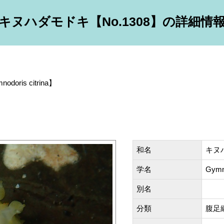
キヌハダモドキ【No.1308】の詳細情
odoris citrina】
和名
キヌハ
学名
Gymno
別名
分類
腹足