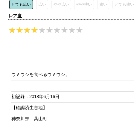
とても広い
広い
やや広い
やや狭い
狭い
とても狭い
レア度
ウミウシを食べるウミウシ。
初記録：2018年6月16日
【確認済生息地】
神奈川県 葉山町