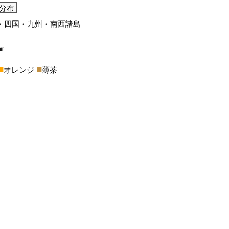
分布
・四国・九州・南西諸島
㎜
オレンジ
薄茶