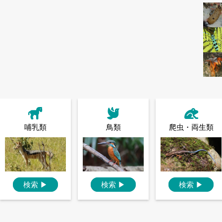
哺乳類
鳥類
爬虫・両生類
検索
▶
検索
▶
検索
▶