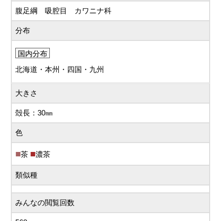
腹足綱 吸腔目 カワニナ科
分布
国内分布
北海道・本州・四国・九州
大きさ
殻長：30㎜
色
茶
濃茶
類似種
みんなの閲覧回数