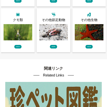
検索
▶
検索
▶
検索
▶
クモ類
その他節足動物
その他生物
検索
▶
検索
▶
検索
▶
関連リンク
Related Links