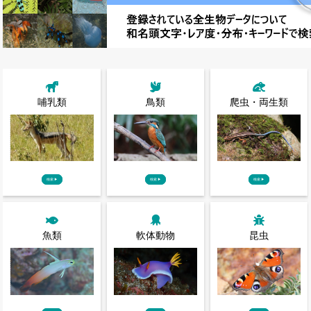
哺乳類
鳥類
爬虫・両生類
検索
▶
検索
▶
検索
▶
魚類
軟体動物
昆虫