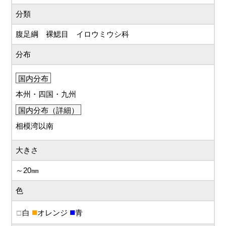
分類
腹足綱 裸鰓目 イロウミウシ科
分布
国内分布
本州・四国・九州
国内分布（詳細）
相模湾以南
大きさ
～20㎜
色
白
オレンジ
青