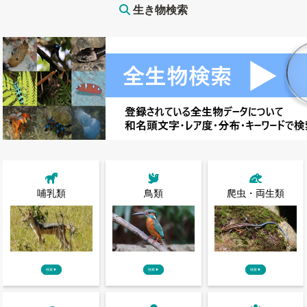
生き物検索
哺乳類
鳥類
爬虫・両生類
検索
▶
検索
▶
検索
▶