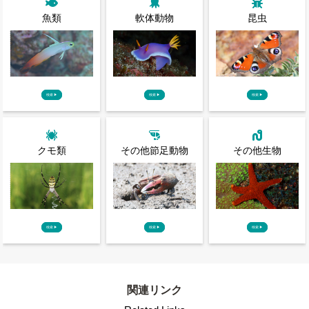
魚類
軟体動物
昆虫
検索
▶
検索
▶
検索
▶
クモ類
その他節足動物
その他生物
検索
▶
検索
▶
検索
▶
関連リンク