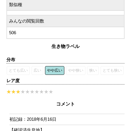
類似種
みんなの閲覧回数
506
生き物ラベル
分布
とても広い
広い
やや広い
やや狭い
狭い
とても狭い
レア度
コメント
初記録：2018年6月16日
【確認済生息地】