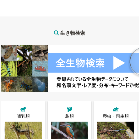
生き物検索
哺乳類
鳥類
爬虫・両生類