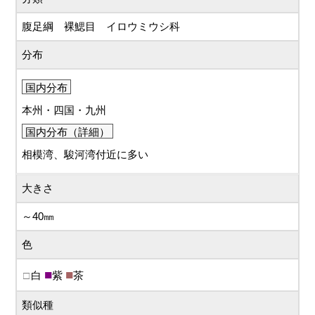
腹足綱 裸鰓目 イロウミウシ科
分布
国内分布
本州・四国・九州
国内分布（詳細）
相模湾、駿河湾付近に多い
大きさ
～40㎜
色
白
紫
茶
類似種