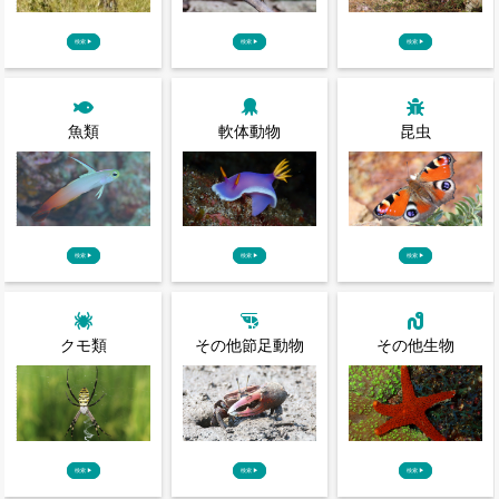
検索
▶
検索
▶
検索
▶
魚類
軟体動物
昆虫
検索
▶
検索
▶
検索
▶
クモ類
その他節足動物
その他生物
検索
▶
検索
▶
検索
▶