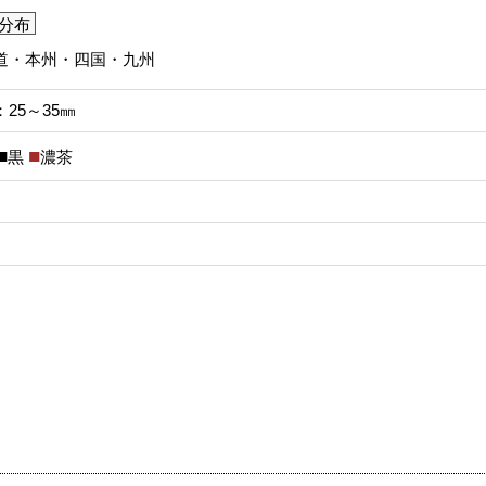
分布
道・本州・四国・九州
25～35㎜
黒
濃茶