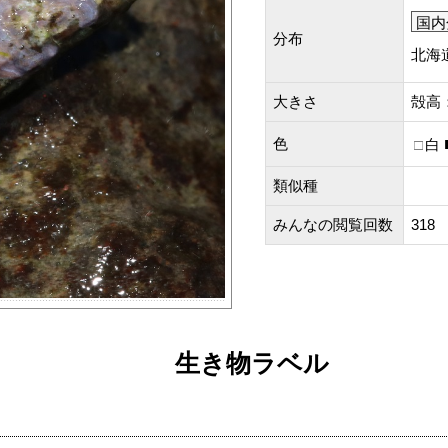
国内
分布
北海
大きさ
殻高：
色
白
類似種
みんなの閲覧回数
318
生き物ラベル