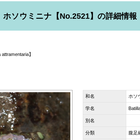
ホソウミニナ【No.2521】の詳細情報
a attramentaria】
和名
ホソウ
学名
Batill
別名
分類
腹足