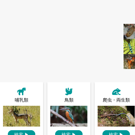
哺乳類
鳥類
爬虫・両生類
検索
▶
検索
▶
検索
▶