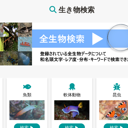
生き物検索
魚類
軟体動物
昆虫
検索
▶
検索
▶
検索
▶