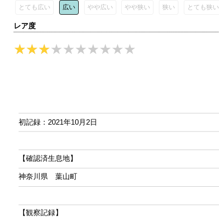
とても広い
広い
やや広い
やや狭い
狭い
とても狭い
レア度
初記録：2021年10月2日
【確認済生息地】
神奈川県 葉山町
【観察記録】