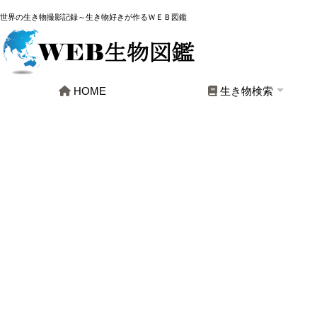
世界の生き物撮影記録～生き物好きが作るＷＥＢ図鑑
HOME
生き物検索
全生物
哺乳類
鳥類
爬虫・両生類
魚類
軟体動物
昆虫
クモ類
その他節足動物
その他生物