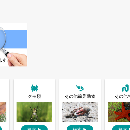
クモ類
その他節足動物
その他
検索
▶
検索
▶
検索