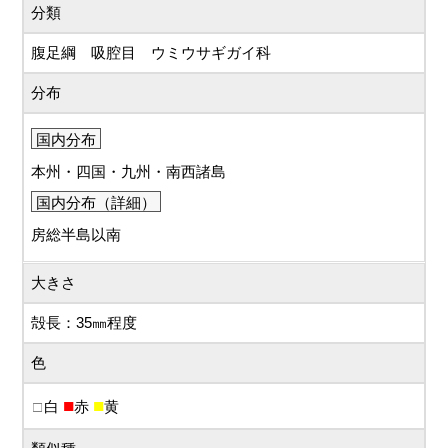
分類
腹足綱 吸腔目 ウミウサギガイ科
分布
国内分布
本州・四国・九州・南西諸島
国内分布（詳細）
房総半島以南
大きさ
殻長：35㎜程度
色
白
赤
黄