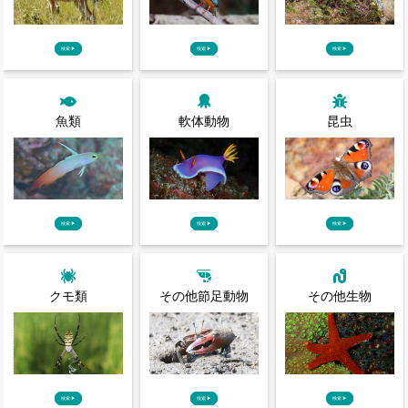
検索
▶
検索
▶
検索
▶
魚類
軟体動物
昆虫
検索
▶
検索
▶
検索
▶
クモ類
その他節足動物
その他生物
検索
▶
検索
▶
検索
▶