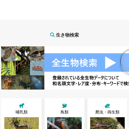
生き物検索
哺乳類
鳥類
爬虫・両生類