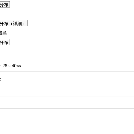
分布
分布（詳細）
諸島
分布
26～40㎜
茶