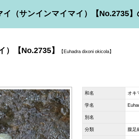
イ（サンインマイマイ）【No.2735
【No.2735】
【Euhadra dixoni okicola】
和名
オキ
学名
Euhad
別名
分類
腹足