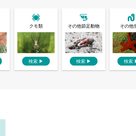
クモ類
その他節足動物
その他
検索
▶
検索
▶
検索