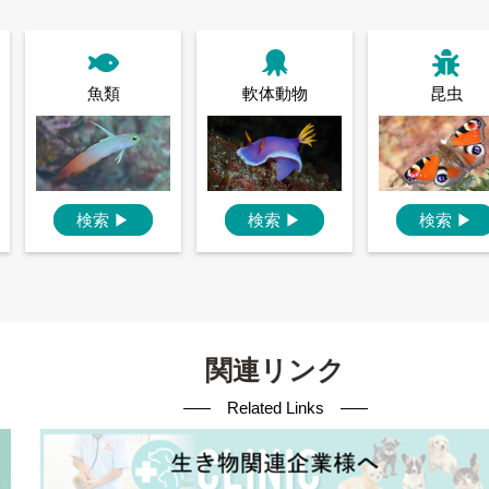
魚類
軟体動物
昆虫
検索
▶
検索
▶
検索
▶
関連リンク
Related Links