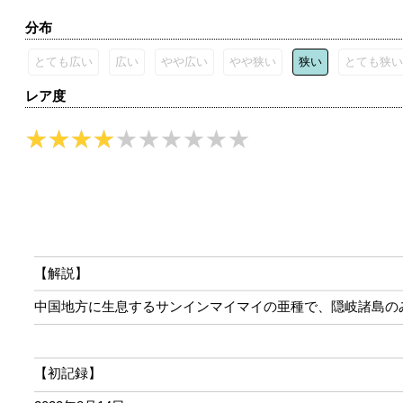
分布
とても広い
広い
やや広い
やや狭い
狭い
とても狭い
レア度
【解説】
中国地方に生息するサンインマイマイの亜種で、隠岐諸島の
【初記録】