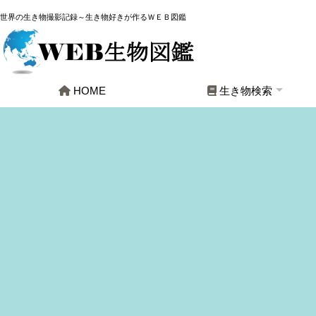
世界の生き物撮影記録～生き物好きが作るＷＥＢ図鑑
HOME
生き物検索
全生物
哺乳類
鳥類
爬虫・両生類
魚類
軟体動物
昆虫
クモ類
その他節足動物
その他生物