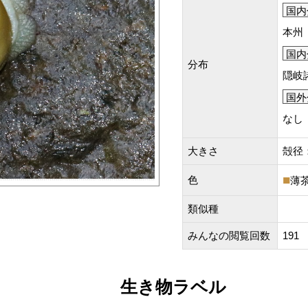
国内
本州
国内
分布
隠岐
国外
なし
大きさ
殻径：
色
薄
類似種
みんなの閲覧回数
191
生き物ラベル