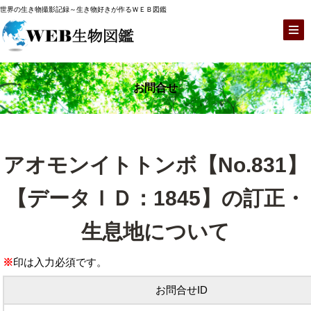
世界の生き物撮影記録～生き物好きが作るＷＥＢ図鑑
お問合せ
アオモンイトトンボ【No.831】
【データＩＤ：1845】の訂正・
生息地について
※
印は入力必須です。
お問合せID