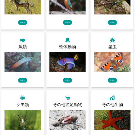
検索
▶
検索
▶
検索
▶
魚類
軟体動物
昆虫
検索
▶
検索
▶
検索
▶
クモ類
その他節足動物
その他生物