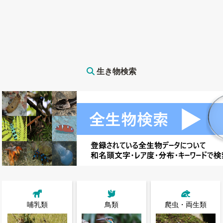
生き物検索
哺乳類
鳥類
爬虫・両生類