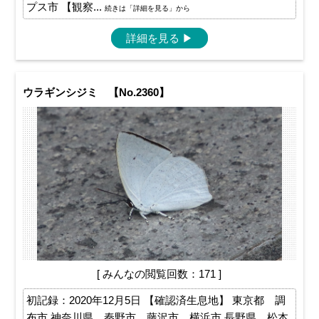
プス市 【観察...
続きは「詳細を見る」から
詳細を見る
▶
ウラギンシジミ 【No.2360】
[ みんなの閲覧回数：171 ]
初記録：2020年12月5日 【確認済生息地】 東京都 調
布市 神奈川県 秦野市、藤沢市、横浜市 長野県 松本