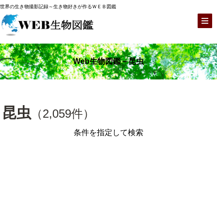
世界の生き物撮影記録～生き物好きが作るＷＥＢ図鑑
Web生物図鑑－昆虫
昆虫
（2,059件）
条件を指定して検索