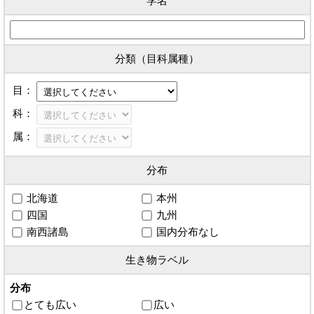
学名
分類（目科属種）
目：
科：
属：
分布
北海道
本州
四国
九州
南西諸島
国内分布なし
生き物ラベル
分布
とても広い
広い