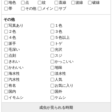
地色
点
紋
直線
波線
破線
帯
その他
メイン
サブ
その他
写真あり
１色
２色
３色
４色
５色以上
派手
トゲ
毛深い
光沢
点刻
スジ
きれい
かっこいい
かわいい
地味
海水性
淡水性
汽水性
人気
有名
お気に入り
国内
国外
イモムシ
ケムシ
成虫が見られる時期