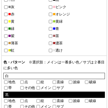
灰
ピンク
赤
オレンジ
黄
黄緑
緑
青
紫
茶
薄茶
濃茶
虹
透け
色・パターン
※選択肢：メインは一番多い色／サブは２番目
に多い色
白
地色
点
紋
直線
波線
破線
帯
その他
メイン
サブ
黒
地色
点
紋
直線
波線
破線
帯
その他
メイン
サブ