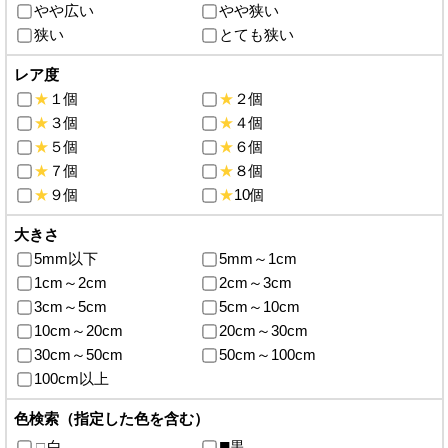
やや広い
やや狭い
狭い
とても狭い
レア度
★
１個
★
２個
★
３個
★
４個
★
５個
★
６個
★
７個
★
８個
★
９個
★
10個
大きさ
5mm以下
5mm～1cm
1cm～2cm
2cm～3cm
3cm～5cm
5cm～10cm
10cm～20cm
20cm～30cm
30cm～50cm
50cm～100cm
100cm以上
色検索（指定した色を含む）
白
黒